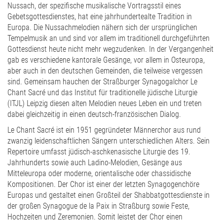
Nussach, der spezifische musikalische Vortragsstil eines
Gebetsgottesdienstes, hat eine jahrhundertealte Tradition in
Europa. Die Nussachmelodien nähern sich der ursprünglichen
Tempelmusik an und sind vor allem im traditionell durchgeführten
Gottesdienst heute nicht mehr wegzudenken. In der Vergangenheit
gab es verschiedene kantorale Gesänge, vor allem in Osteuropa,
aber auch in den deutschen Gemeinden, die teilweise vergessen
sind. Gemeinsam hauchen der Straßburger Synagogalchor Le
Chant Sacré und das Institut für traditionelle jüdische Liturgie
(ITJL) Leipzig diesen alten Melodien neues Leben ein und treten
dabei gleichzeitig in einen deutsch-französischen Dialog.
Le Chant Sacré ist ein 1951 gegründeter Männerchor aus rund
zwanzig leidenschaftlichen Sängern unterschiedlichen Alters. Sein
Repertoire umfasst jüdisch-aschkenasische Liturgie des 19.
Jahrhunderts sowie auch Ladino-Melodien, Gesänge aus
Mitteleuropa oder moderne, orientalische oder chassidische
Kompositionen. Der Chor ist einer der letzten Synagogenchöre
Europas und gestaltet einen Großteil der Shabbatgottesdienste in
der großen Synagogue de la Paix in Straßburg sowie Feste,
Hochzeiten und Zeremonien. Somit leistet der Chor einen