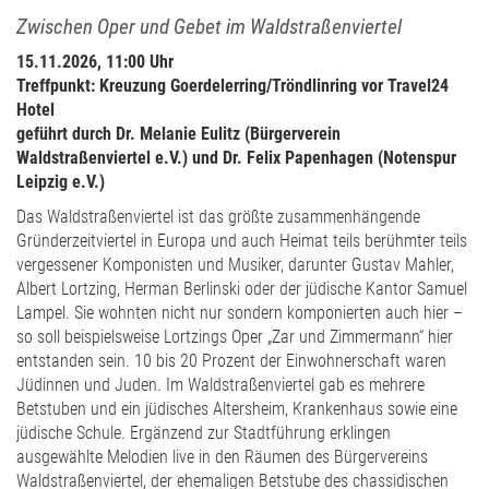
Zwischen Oper und Gebet im Waldstraßenviertel
15.11.2026, 11:00 Uhr
Treffpunkt: Kreuzung Goerdelerring/Tröndlinring vor Travel24
Hotel
geführt durch Dr. Melanie Eulitz (Bürgerverein
Waldstraßenviertel e.V.) und Dr. Felix Papenhagen (Notenspur
Leipzig e.V.)
Das Waldstraßenviertel ist das größte zusammenhängende
Gründerzeitviertel in Europa und auch Heimat teils berühmter teils
vergessener Komponisten und Musiker, darunter Gustav Mahler,
Albert Lortzing, Herman Berlinski oder der jüdische Kantor Samuel
Lampel. Sie wohnten nicht nur sondern komponierten auch hier –
so soll beispielsweise Lortzings Oper „Zar und Zimmermann“ hier
entstanden sein. 10 bis 20 Prozent der Einwohnerschaft waren
Jüdinnen und Juden. Im Waldstraßenviertel gab es mehrere
Betstuben und ein jüdisches Altersheim, Krankenhaus sowie eine
jüdische Schule. Ergänzend zur Stadtführung erklingen
ausgewählte Melodien live in den Räumen des Bürgervereins
Waldstraßenviertel, der ehemaligen Betstube des chassidischen