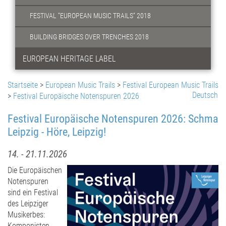
FESTIVAL “EUROPEAN MUSIC TRAILS“ 2018
BUILDING BRIDGES OVER TRENCHES 2018
EUROPEAN HERITAGE LABEL
Startseite
>
European Music Trails
>
Festival European Music Trails
Deutsch
>
Festival Europäische Notenspuren 2026
Festival Europäische Notenspuren 2026: Schma
Leipzig - Höre, Leipzig!
14. - 21.11.2026
Die Europäischen
Notenspuren
sind ein Festival
des Leipziger
Musikerbes:
Komponisten