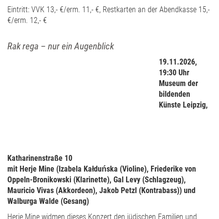
Eintritt: VVK 13,- €/erm. 11,- €, Restkarten an der Abendkasse 15,-
€/erm. 12,- €
Rak rega – nur ein Augenblick
19.11.2026,
19:30 Uhr
Museum der
bildenden
Künste Leipzig,
Katharinenstraße 10
mit Herje Mine (Izabela Kałduńska (Violine), Friederike von
Oppeln-Bronikowski (Klarinette), Gal Levy (Schlagzeug),
Mauricio Vivas (Akkordeon), Jakob Petzl (Kontrabass)) und
Walburga Walde (Gesang)
Herje Mine widmen dieses Konzert den jüdischen Familien und