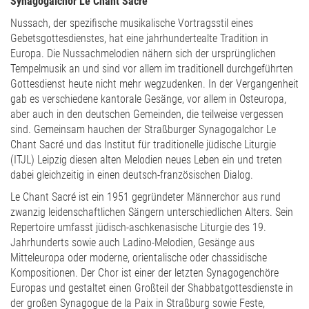
Synagogalchor Le Chant Sacré
Nussach, der spezifische musikalische Vortragsstil eines
Gebetsgottesdienstes, hat eine jahrhundertealte Tradition in
Europa. Die Nussachmelodien nähern sich der ursprünglichen
Tempelmusik an und sind vor allem im traditionell durchgeführten
Gottesdienst heute nicht mehr wegzudenken. In der Vergangenheit
gab es verschiedene kantorale Gesänge, vor allem in Osteuropa,
aber auch in den deutschen Gemeinden, die teilweise vergessen
sind. Gemeinsam hauchen der Straßburger Synagogalchor Le
Chant Sacré und das Institut für traditionelle jüdische Liturgie
(ITJL) Leipzig diesen alten Melodien neues Leben ein und treten
dabei gleichzeitig in einen deutsch-französischen Dialog.
Le Chant Sacré ist ein 1951 gegründeter Männerchor aus rund
zwanzig leidenschaftlichen Sängern unterschiedlichen Alters. Sein
Repertoire umfasst jüdisch-aschkenasische Liturgie des 19.
Jahrhunderts sowie auch Ladino-Melodien, Gesänge aus
Mitteleuropa oder moderne, orientalische oder chassidische
Kompositionen. Der Chor ist einer der letzten Synagogenchöre
Europas und gestaltet einen Großteil der Shabbatgottesdienste in
der großen Synagogue de la Paix in Straßburg sowie Feste,