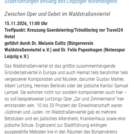
Stadtführungen entlang des Leipziger Notenbogens
Zwischen Oper und Gebet im Waldstraßenviertel
15.11.2026, 11:00 Uhr
Treffpunkt: Kreuzung Goerdelerring/Tröndlinring vor Travel24
Hotel
geführt durch Dr. Melanie Eulitz (Bürgerverein
Waldstraßenviertel e.V.) und Dr. Felix Papenhagen (Notenspur
Leipzig e.V.)
Das Waldstraßenviertel ist das größte zusammenhängende
Gründerzeitviertel in Europa und auch Heimat teils berühmter teils
vergessener Komponisten und Musiker, darunter Gustav Mahler,
Albert Lortzing, Herman Berlinski oder der jüdische Kantor Samuel
Lampel. Sie wohnten nicht nur sondern komponierten auch hier –
so soll beispielsweise Lortzings Oper „Zar und Zimmermann“ hier
entstanden sein. 10 bis 20 Prozent der Einwohnerschaft waren
Jüdinnen und Juden. Im Waldstraßenviertel gab es mehrere
Betstuben und ein jüdisches Altersheim, Krankenhaus sowie eine
jüdische Schule. Ergänzend zur Stadtführung erklingen
ausgewählte Melodien live in den Räumen des Bürgervereins