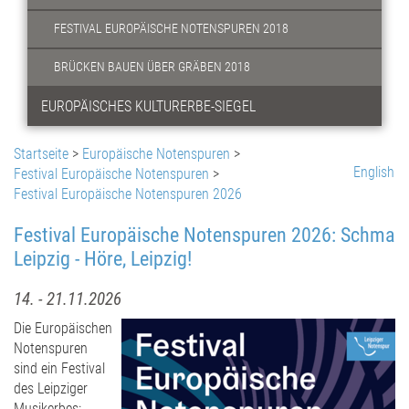
FESTIVAL EUROPÄISCHE NOTENSPUREN 2018
BRÜCKEN BAUEN ÜBER GRÄBEN 2018
EUROPÄISCHES KULTURERBE-SIEGEL
Startseite
>
Europäische Notenspuren
>
English
Festival Europäische Notenspuren
>
Festival Europäische Notenspuren 2026
Festival Europäische Notenspuren 2026: Schma
Leipzig - Höre, Leipzig!
14. - 21.11.2026
Die Europäischen
Notenspuren
sind ein Festival
des Leipziger
Musikerbes: