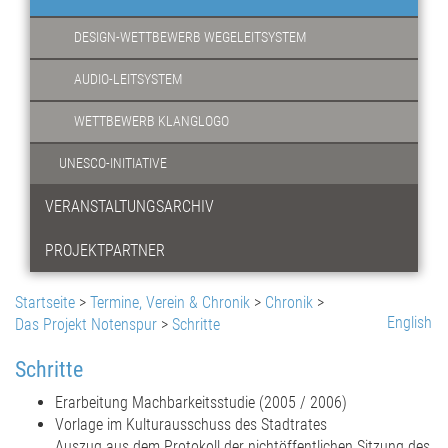
DESIGN-WETTBEWERB WEGELEITSYSTEM
AUDIO-LEITSYSTEM
WETTBEWERB KLANGLOGO
UNESCO-INITIATIVE
VERANSTALTUNGSARCHIV
PROJEKTPARTNER
Startseite
>
Termine, Verein & Chronik
>
Chronik
>
English
Das Projekt Notenspur
>
Schritte
Schritte
Erarbeitung Machbarkeitsstudie (2005 / 2006)
Vorlage im Kulturausschuss des Stadtrates
Auszug aus dem Protokoll der nichtöffentlichen Sitzung des