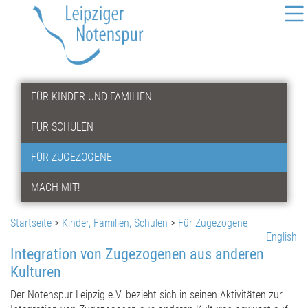
FÜR KINDER UND FAMILIEN
FÜR SCHULEN
FÜR ZUGEZOGENE
MACH MIT!
Startseite
>
Kinder, Familien, Schulen
>
Für Zugezogene
English
Integration von Zugezogenen aus anderen
Kulturen
Der Notenspur Leipzig e.V. bezieht sich in seinen Aktivitäten zur