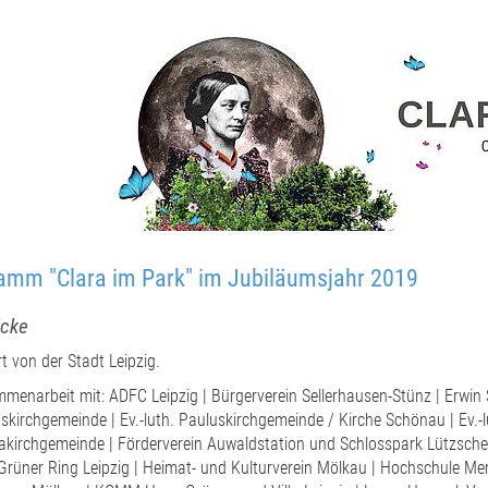
amm "Clara im Park" im Jubiläumsjahr 2019
icke
t von der Stadt Leipzig.
menarbeit mit: ADFC Leipzig | Bürgerverein Sellerhausen-Stünz | Erwin St
kirchgemeinde | Ev.-luth. Pauluskirchgemeinde / Kirche Schönau | Ev.-l
kirchgemeinde | Förderverein Auwaldstation und Schlosspark Lützsche
 Grüner Ring Leipzig | Heimat- und Kulturverein Mölkau | Hochschule M