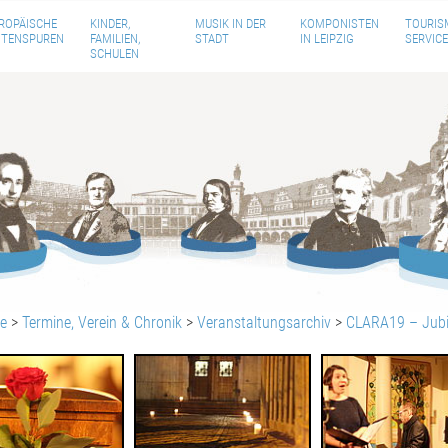
ROPÄISCHE
KINDER,
MUSIK IN DER
KOMPONISTEN
TOURIS
TENSPUREN
FAMILIEN,
STADT
IN LEIPZIG
SERVICE
SCHULEN
te
>
Termine, Verein & Chronik
>
Veranstaltungsarchiv
>
CLARA19 – Jubi