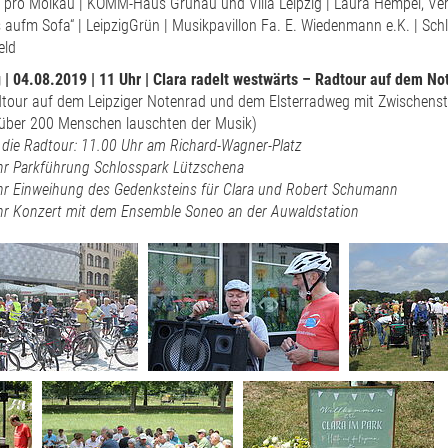
ve pro Mölkau | KOMM-Haus Grünau und Villa Leipzig | Laura Hempel, Ver
aufm Sofa“ | LeipzigGrün | Musikpavillon Fa. E. Wiedenmann e.K. | Schlos
eld
| 04.08.2019 | 11 Uhr | Clara radelt westwärts – Radtour auf dem No
tour auf dem Leipziger Notenrad und dem Elsterradweg mit Zwischenst
 über 200 Menschen lauschten der Musik)
r die Radtour: 11.00 Uhr am Richard-Wagner-Platz
hr Parkführung Schlosspark Lützschena
hr Einweihung des Gedenksteins für Clara und Robert Schumann
hr Konzert mit dem Ensemble Soneo an der Auwaldstation