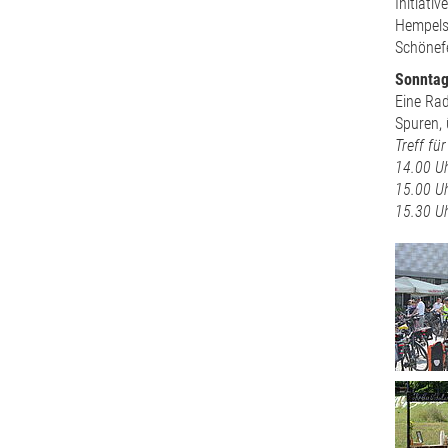
Initiati
Hempels 
Schönef
Sonntag 
Eine Rad
Spuren,
Treff fü
14.00 U
15.00 U
15.30 U