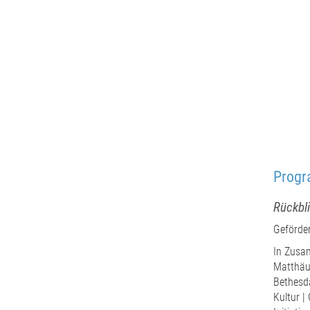
Progr
Rückbl
Geförder
In Zusam
Matthäus
Bethesda
Kultur |