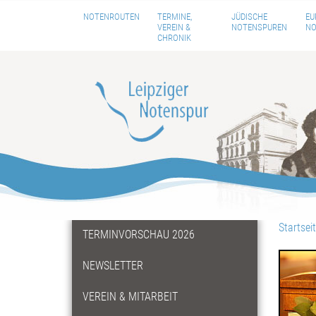
NOTENROUTEN
TERMINE,
JÜDISCHE
EU
VEREIN &
NOTENSPUREN
NO
CHRONIK
Startsei
TERMINVORSCHAU 2026
NEWSLETTER
VEREIN & MITARBEIT