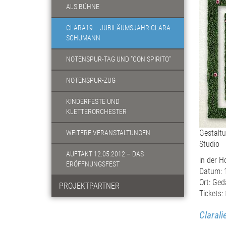
ALS BÜHNE
CLARA19 – JUBILÄUMSJAHR CLARA
SCHUMANN
NOTENSPUR-TAG UND "CON SPIRITO"
NOTENSPUR-ZUG
KINDERFESTE UND
KLETTERORCHESTER
Gestaltu
WEITERE VERANSTALTUNGEN
Studio
AUFTAKT 12.05.2012 – DAS
in der H
ERÖFFNUNGSFEST
Datum: 1
Ort: Ged
PROJEKTPARTNER
Tickets:
Clarali