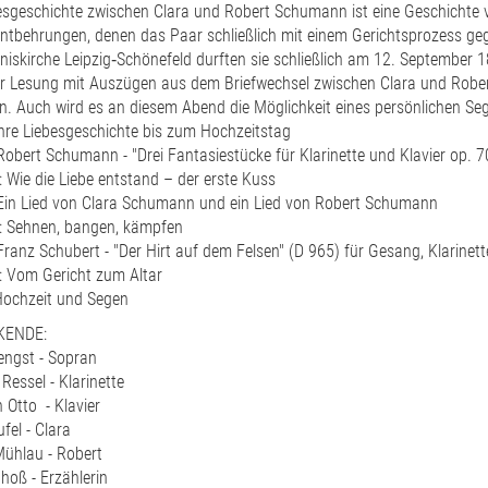
esgeschichte zwischen Clara und Robert Schumann ist eine Geschichte v
ntbehrungen, denen das Paar schließlich mit einem Gerichtsprozess ge
iskirche Leipzig‐Schönefeld durften sie schließlich am 12. September
r Lesung mit Auszügen aus dem Briefwechsel zwischen Clara und Rober
. Auch wird es an diesem Abend die Möglichkeit eines persönlichen S
Ihre Liebesgeschichte bis zum Hochzeitstag
obert Schumann - "Drei Fantasiestücke für Klarinette und Klavier op. 7
Wie die Liebe entstand – der erste Kuss
Ein Lied von Clara Schumann und ein Lied von Robert Schumann
 Sehnen, bangen, kämpfen
ranz Schubert - "Der Hirt auf dem Felsen" (D 965) für Gesang, Klarinett
 Vom Gericht zum Altar
Hochzeit und Segen
KENDE:
engst - Sopran
 Ressel - Klarinette
n Otto - Klavier
fel - Clara
Mühlau - Robert
nhoß - Erzählerin