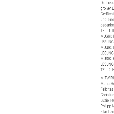
Die Lieb
großer E
Gedächtn
und eine
gedenken
TEIL 1: 
MUSIK: R
LESUNG: 
MUSIK: 
LESUNG:
MUSIK: F
LESUNG:
TEIL 2: 
MITWIR
Maria H
Felicitas
Christia
Luzie Teu
Philipp 
Elke Lei