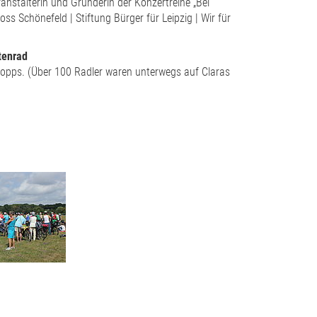
anstalterin und Gründerin der Konzertreihe „Bei
s Schönefeld | Stiftung Bürger für Leipzig | Wir für
tenrad
opps. (Über 100 Radler waren unterwegs auf Claras