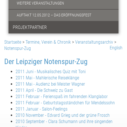
WEITERE VERANSTALTUNGEN
AUFTAKT 12.05.2012 – DAS ERÖFFNUNGSFEST
PROJEKTPARTNER
Startseite
>
Termine, Verein & Chronik
>
Veranstaltungsarchiv
>
English
Notenspur-Zug
Der Leipziger Notenspur-Zug
2011 Juni - Musikalisches Quiz mit Toni
2011 Mai - Mahlerische Reiseklänge
2011 Mai - Audienz bei Meister Wagner
2011 April - Die Schweiz zu Gast
2011 Februar - Ferienspaß im fahrenden Klanglabor
2011 Februar - Geburtstagsständchen für Mendelssohn
2011 Januar - Salon-Feelings
2010 November - Edvard Grieg und der grüne Frosch
2010 September - Clara Schumann und ihre singenden