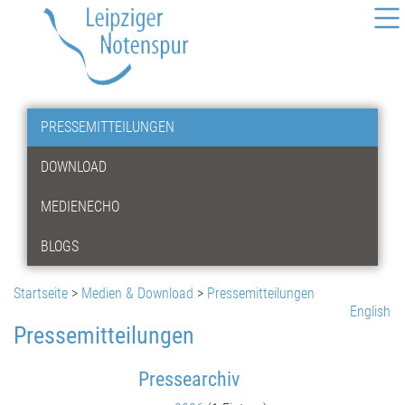
PRESSEMITTEILUNGEN
DOWNLOAD
MEDIENECHO
BLOGS
Startseite
>
Medien & Download
>
Pressemitteilungen
English
Pressemitteilungen
Pressearchiv