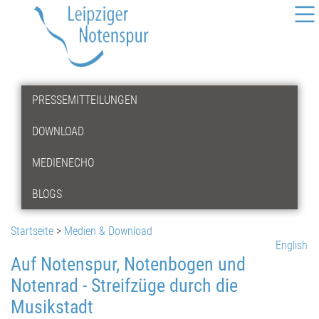
PRESSEMITTEILUNGEN
DOWNLOAD
MEDIENECHO
BLOGS
Startseite
>
Medien & Download
English
Auf Notenspur, Notenbogen und
Notenrad - Streifzüge durch die
Musikstadt