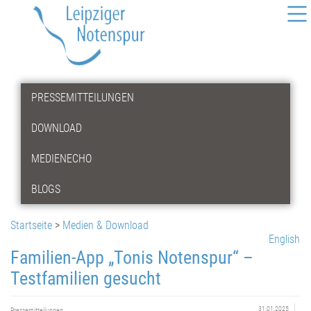
PRESSEMITTEILUNGEN
DOWNLOAD
MEDIENECHO
BLOGS
Startseite
>
Medien & Download
English
Familien-App „Tonis Notenspur“ –
Testfamilien gesucht
31.01.2025
Pressemitteilungen