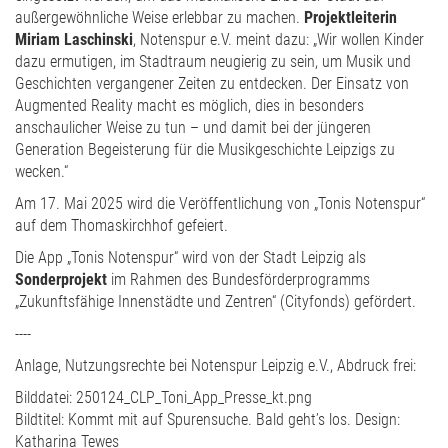
außergewöhnliche Weise erlebbar zu machen.
Projektleiterin
Miriam Laschinski
, Notenspur e.V. meint dazu: „Wir wollen Kinder
dazu ermutigen, im Stadtraum neugierig zu sein, um Musik und
Geschichten vergangener Zeiten zu entdecken. Der Einsatz von
Augmented Reality macht es möglich, dies in besonders
anschaulicher Weise zu tun – und damit bei der jüngeren
Generation Begeisterung für die Musikgeschichte Leipzigs zu
wecken.“
Am 17. Mai 2025 wird die Veröffentlichung von „Tonis Notenspur“
auf dem Thomaskirchhof gefeiert.
Die App „Tonis Notenspur“ wird von der Stadt Leipzig als
Sonderprojekt
im Rahmen des Bundesförderprogramms
„Zukunftsfähige Innenstädte und Zentren“ (Cityfonds) gefördert.
----
Anlage, Nutzungsrechte bei Notenspur Leipzig e.V., Abdruck frei:
Bilddatei: 250124_CLP_Toni_App_Presse_kt.png
Bildtitel: Kommt mit auf Spurensuche. Bald geht’s los. Design:
Katharina Tewes