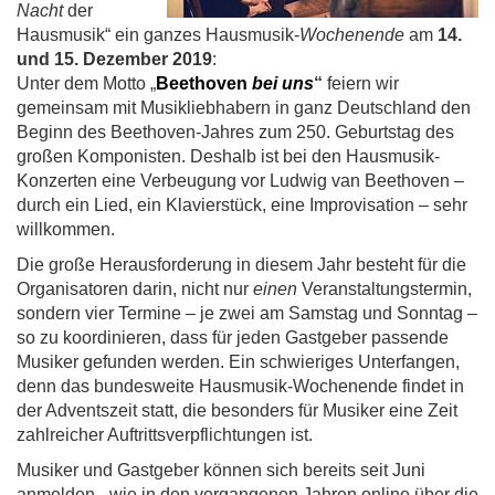
Nacht
der
Hausmusik“ ein ganzes Hausmusik-
Wochenende
am
14.
und 15. Dezember 2019
:
Unter dem Motto „
Beethoven
bei uns
“
feiern wir
gemeinsam mit Musikliebhabern in ganz Deutschland den
Beginn des Beethoven-Jahres zum 250. Geburtstag des
großen Komponisten. Deshalb ist bei den Hausmusik-
Konzerten eine Verbeugung vor Ludwig van Beethoven –
durch ein Lied, ein Klavierstück, eine Improvisation – sehr
willkommen.
Die große Herausforderung in diesem Jahr besteht für die
Organisatoren darin, nicht nur
einen
Veranstaltungstermin,
sondern vier Termine – je zwei am Samstag und Sonntag –
so zu koordinieren, dass für jeden Gastgeber passende
Musiker gefunden werden. Ein schwieriges Unterfangen,
denn das bundesweite Hausmusik-Wochenende findet in
der Adventszeit statt, die besonders für Musiker eine Zeit
zahlreicher Auftrittsverpflichtungen ist.
Musiker und Gastgeber können sich bereits seit Juni
anmelden - wie in den vergangenen Jahren online über die