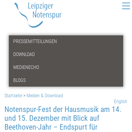
PRESSEMITTEILUNGEN
DOWNLOAD
MEDIENECHO
BLOGS
Startseite
>
Medien & Download
English
Notenspur-Fest der Hausmusik am 14.
und 15. Dezember mit Blick auf
Beethoven-Jahr – Endspurt für