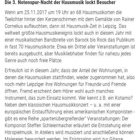
Die 3. Notenspur-Nacht der Hausmusik lockt Besucher
Wenn am 25.11.2017 um 19 Uhr an 68 Hausmusikorten die
Teelichter hinter den Kerzenschirmen mit dem Gemälde von Rainer
Cornelius aufleuchten, dann ist Hausmusik-Zeit in Leipzig. Das
weltweit größte Hausmusikereignis lockt auch in diesem Jahr mit
einer musikalischen Bandbreite von Barock bis Rock das Publikum
in fast 70 Hausmusikorte. Etwa ein Drittel aller Veranstaltungen ist
bereits ausgebucht, aber Musikliebhaber finden für nahezu jedes
Genre auch noch freie Plätze.
Erfreulich ist in diesem Jahr, dass der Anteil der Wohnungen, in
denen die Hausmusiken stattfinden, wieder zugenommen hat, also
noch mehr Leipziger ihre Wohnungen für Freunde und Fremde
öffnen. Fremd erscheint dem Hörer wohl auch manches
Instrument, das zum Einsatz kommt. Wer kennt z.B. ein Kotamo?
Neben dem klassischen Hausmusikkonzert – u. a. mit einer
europäischen Erstaufführung eines amerikanischen Komponisten -
gibt es eine Reihe „spartenübergreifender“ Veranstaltungen: Der
Komponist Steffen Schleiermacher erläutert die Entstehung einer
Hörspielmusik. In Ateliers wird musiziert und anschließend können
Malereien bewundert werden. Im Frisörsalon wird zur Gitarre