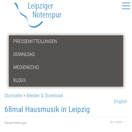
PRESSEMITTEILUNGEN
DOWNLOAD
MEDIENECHO
BLOGS
Startseite
>
Medien & Download
English
68mal Hausmusik in Leipzig
16.11.2017
Pressemitteilungen