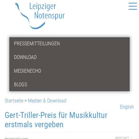
PRESSEMITTEILUNGEN
DOWNLOAD
MEDIENECHO
BLOGS
Startseite
>
Medien & Download
English
Gert-Triller-Preis für Musikkultur
erstmals vergeben
03.07.2017
Pressemitteilungen