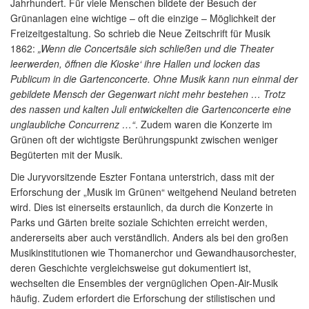
Jahrhundert. Für viele Menschen bildete der Besuch der
Grünanlagen eine wichtige – oft die einzige – Möglichkeit der
Freizeitgestaltung. So schrieb die Neue Zeitschrift für Musik
1862:
„Wenn die Concertsäle sich schließen und die Theater
leerwerden, öffnen die Kioske‘ ihre Hallen und locken das
Publicum in die Gartenconcerte. Ohne Musik kann nun einmal der
gebildete Mensch der Gegenwart nicht mehr bestehen … Trotz
des nassen und kalten Juli entwickelten die Gartenconcerte eine
unglaubliche Concurrenz …“
. Zudem waren die Konzerte im
Grünen oft der wichtigste Berührungspunkt zwischen weniger
Begüterten mit der Musik.
Die Juryvorsitzende Eszter Fontana unterstrich, dass mit der
Erforschung der „Musik im Grünen“ weitgehend Neuland betreten
wird. Dies ist einerseits erstaunlich, da durch die Konzerte in
Parks und Gärten breite soziale Schichten erreicht werden,
andererseits aber auch verständlich. Anders als bei den großen
Musikinstitutionen wie Thomanerchor und Gewandhausorchester,
deren Geschichte vergleichsweise gut dokumentiert ist,
wechselten die Ensembles der vergnüglichen Open-Air-Musik
häufig. Zudem erfordert die Erforschung der stilistischen und