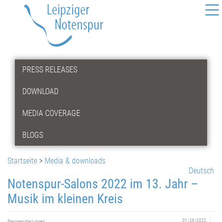
PRESS RELEASES
DOWNLOAD
MEDIA COVERAGE
BLOGS
Startseite
>
Media & downloads
Deutsch
Notenspur-Salons 2022 im 13. Jahr –
Musik im kleinen Kreis
01/26/2022
Pressemitteilungen